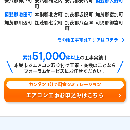
安八郡神戸町
安八郡輪之内
安八郡安八町
揖斐郡大野町
町
揖斐郡池田町
本巣郡北方町
加茂郡坂祝町
加茂郡富加町
加茂郡川辺町
加茂郡七宗町
加茂郡八百津
可児郡御嵩町
町
その他工事可能エリアはコチラ
51,000
累計
件以上
の工事実績！
本巣市で
エアコン取り付け工事・交換のことなら
フォーラムサービスにお任せください。
カンタン 1分で料金シミュレーション
エアコン工事お申込みはこちら