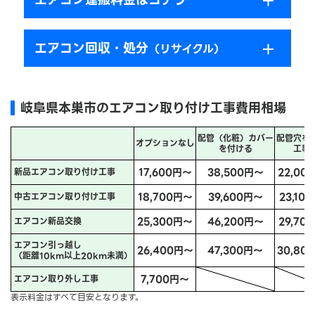
エアコン回収・処分
（リサイクル）
岐阜県本巣市のエアコン取り付け工事費用相場
配管（化粧）カバー
配管穴を
オプションなし
を付ける
工事
17,600円～
38,500円～
22,00
新品エアコン取り付け工事
18,700円～
39,600円～
23,10
中古エアコン取り付け工事
25,300円～
46,200円～
29,70
エアコン新品交換
エアコン引っ越し
26,400円～
47,300円～
30,80
（距離10km以上20km未満）
7,700円～
エアコン取り外し工事
表示料金はすべて目安となります。