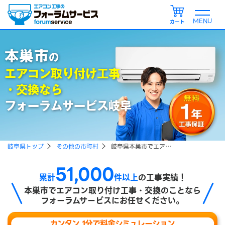
カート
本巣市
の
エアコン取り付け工事
・交換なら
フォーラムサービス岐阜
岐阜県トップ
その他の市町村
岐阜県本巣市でエアコン取り付け、エアコン引越し工事をご検討の方
51,000
累計
件以上
の工事実績！
本巣市で
エアコン取り付け工事・交換のことなら
フォーラムサービスにお任せください。
カンタン 1分で料金シミュレーション