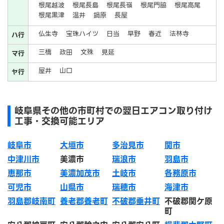
根尾越波
根尾長島
根尾長嶺
根尾門脇
根尾高尾
根尾黒津
温井
鍋原
長屋
仏生寺
宝珠ハイツ
日当
早野
春近
法林寺
ハ行
三橋
政田
文殊
見延
マ行
屋井
山口
ヤ行
岐阜県その他の市町村での翌日エアコン取り付け
工事・交換可能エリア
岐阜市
大垣市
多治見市
関市
中津川市
美濃市
瑞浪市
羽島市
恵那市
美濃加茂市
土岐市
各務原市
可児市
山県市
瑞穂市
海津市
羽島郡岐南町
養老郡養老町
不破郡垂井町
不破郡関ケ原
町