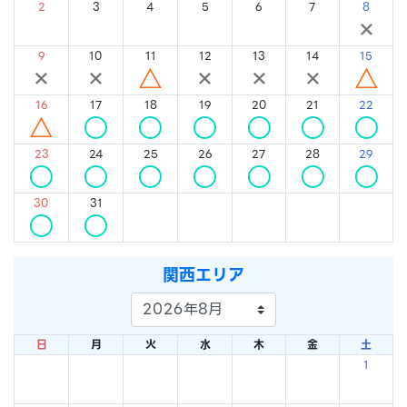
2
3
4
5
6
7
8
×
×
×
×
×
×
×
9
10
11
12
13
14
15
×
×
△
×
×
×
△
16
17
18
19
20
21
22
△
○
○
○
○
○
○
23
24
25
26
27
28
29
○
○
○
○
○
○
○
30
31
○
○
関西エリア
日
月
火
水
木
金
土
1
×