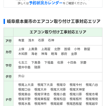
予約状況カレンダー
詳しくは
をご確認ください。
岐阜県本巣市のエアコン取り付け工事対応エリア
エアコン取り付け工事対応エリア
有里
浅木
石原
石神
ア行
上保
上真桑
上高屋
北野
国領
小柿
数屋
カ行
木知原
海老
神海
軽海
郡府
金原
七五三
下真桑
下福島
佐原
十四条
宗慶
サ行
曽井中島
随原
外山
タ行
根尾上大須
根尾下大須
根尾中
根尾今村
根尾八谷
根尾口谷
根尾大井
根尾大河原
根尾天神堂
根尾奥谷
根尾宇津志
根尾小鹿
根尾川原
根尾市場
根尾平野
根尾東板屋
根尾松田
根尾板所
根尾樽見
ナ行
根尾水鳥
根尾神所
根尾能郷
根尾西板屋
根尾越卒